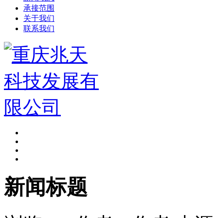
承接范围
关于我们
联系我们
新闻标题